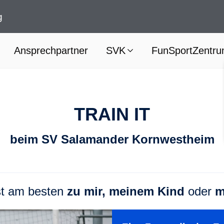
g
Ansprechpartner
SVK
FunSportZentr
TRAIN IT
beim SV Salamander Kornwestheim
st am besten
zu mir,
meinem Kind
oder
m